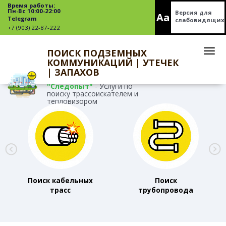
Время работы:
Пн-Вс 10:00-22:00
Версия для
Aa
Telegram
слабовидящих
+7 (903) 22-87-222
ПОИСК ПОДЗЕМНЫХ
КОММУНИКАЦИЙ | УТЕЧЕК
| ЗАПАХОВ
"Следопыт"
- Услуги по
поиску трассоискателем и
тепловизором
Поиск кабельных
Поиск
трасс
трубопровода