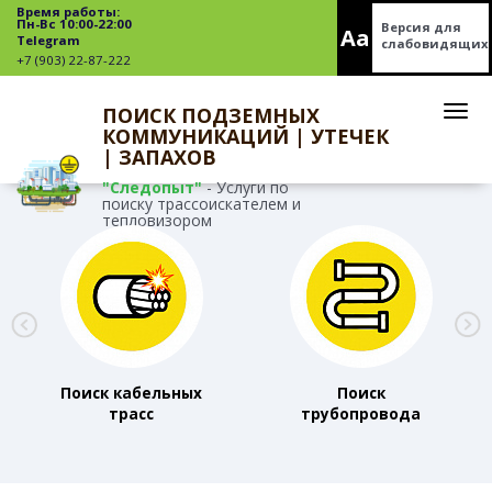
Время работы:
Пн-Вс 10:00-22:00
Версия для
Aa
Telegram
слабовидящих
+7 (903) 22-87-222
ПОИСК ПОДЗЕМНЫХ
КОММУНИКАЦИЙ | УТЕЧЕК
| ЗАПАХОВ
"Следопыт"
- Услуги по
поиску трассоискателем и
тепловизором
Поиск кабельных
Поиск
трасс
трубопровода